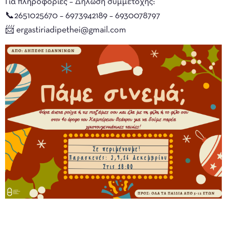
Για πληροφορίες – Δήλωση συμμετοχής:
📞2651025670 – 6973942189 – 6930078797
📨 ergastiriadipethei@gmail.com