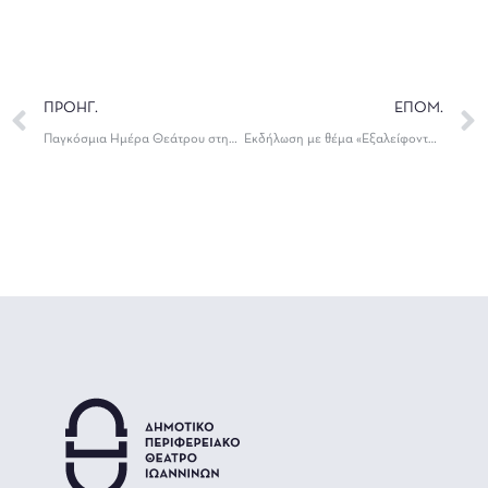
ΠΡΟΗΓ.
ΕΠΟΜ.
Παγκόσμια Ημέρα Θεάτρου στην Εκπαίδευση| 27 Νοεμβρίου
Εκδήλωση με θέμα «Εξαλείφοντας την Βία κατά των Γυναικών»| 28 Νοεμβρίου