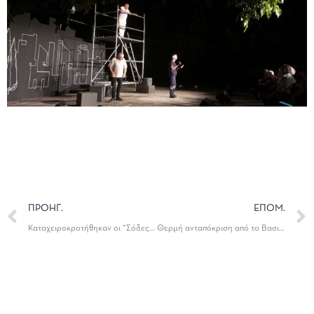
ΠΡΟΗΓ.
ΕΠΟΜ.
Καταχειροκροτήθηκαν οι “Σόδες και Ασπιρίνες” στο Πετσάλι
Θερμή ανταπόκριση από το Βασιλικό Ηγουμενίτσας στην παράσταση “Σόδες και Ασπιρίνες”