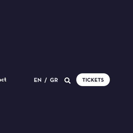
act
EN
/
GR
TICKETS