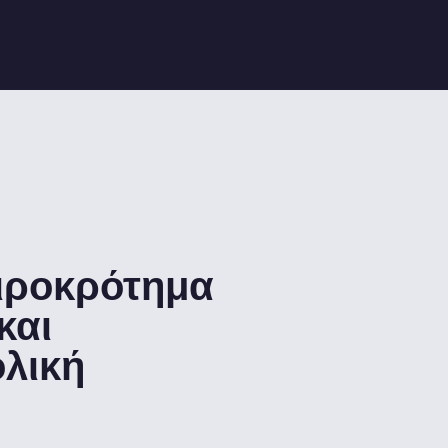
ειροκρότημα
και
ολική