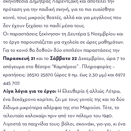
σκηνοθεσία Δήμητρας Λαρεντζάκη και αποτελεί την
πρόταση για την παιδική σκηνή, για το πιο ευαίσθητο
κοινό, τους μικρούς θεατές, αλλά και για μεγάλους που
δεν έχουν ξεχάσει το παιδί μέσα τους.
Οι παραστάσεις ξεκίνησαν τη Δευτέρα 5 Νοεμβρίου και
το έργο παρουσιάζεται για σχολεία σε ώρες μαθημάτων.
Για το κοινό θα δοθούν δύο επιπλέον παραστάσεις την
Παρασκευή 21
και το
Σάββατο 22
Δεκεμβρίου, ώρα 7 το
απόγευμα στο θέατρο “Καμπέρειο” . Πληροφορίες –
κρατήσεις: 26510 25670 (ώρες 9 πμ. έως 2.30 μμ) και 6972
445 707.
Λίγα λόγια για το έργο:
Η Ελευθερία ή αλλιώς Λέτρω,
ένα δεκάχρονο κορίτσι, ζει με τους γονείς της και τα δύο
δίδυμα μικρότερα αδέρφια της στο Μαρούσι. Τότε, το
τελευταίο καλοκαίρι πριν από τον πόλεμο του 1940.
Λιγοστά τα παιχνίδια τους: βόλοι, σκοινάκι, γιο-γιο, κι ένα