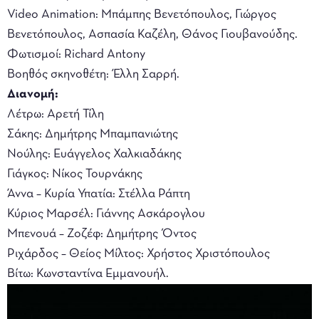
Video Animation: Μπάμπης Βενετόπουλος, Γιώργος
Βενετόπουλος, Ασπασία Καζέλη, Θάνος Γιουβανούδης.
Φωτισμοί: Richard Antony
Βοηθός σκηνοθέτη: Έλλη Σαρρή.
Διανομή:
Λέτρω: Αρετή Τίλη
Σάκης: Δημήτρης Μπαμπανιώτης
Νούλης: Ευάγγελος Χαλκιαδάκης
Γιάγκος: Νίκος Τουρνάκης
Άννα – Κυρία Υπατία: Στέλλα Ράπτη
Κύριος Μαρσέλ: Γιάννης Ασκάρογλου
Μπενουά – Ζοζέφ: Δημήτρης Όντος
Ριχάρδος – Θείος Μίλτος: Χρήστος Χριστόπουλος
Βίτω: Κωνσταντίνα Εμμανουήλ.