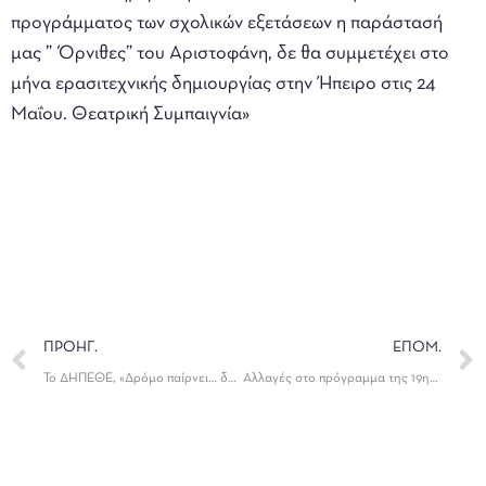
προγράμματος των σχολικών εξετάσεων η παράστασή
μας ” Όρνιθες” του Αριστοφάνη, δε θα συμμετέχει στο
μήνα ερασιτεχνικής δημιουργίας στην Ήπειρο στις 24
Μαΐου. Θεατρική Συμπαιγνία»
ΠΡΟΗΓ.
ΕΠΟΜ.
Το ΔΗΠΕΘΕ, «Δρόμο παίρνει… δρόμο αφήνει»
Αλλαγές στο πρόγραμμα της 19ης Συνάντησης Μαθητικών Θιάσων Ηπείρου