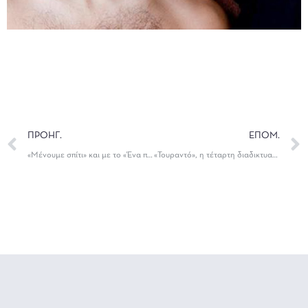
ΠΡΟΗΓ.
ΕΠΟΜ.
«Μένουμε σπίτι» και με το «Ένα παιδί μετράει τ’ άστρα», του Μενέλαου Λουντέμη
«Τουραντό», η τέταρτη διαδικτυακή προβολή του ΔΗΠΕΘΕ