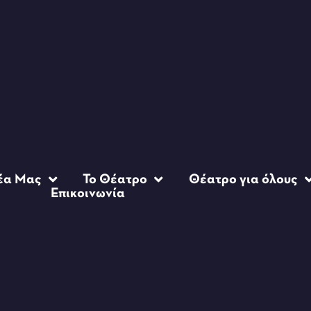
έα Μας
Το Θέατρο
Θέατρο για όλους
Επικοινωνία