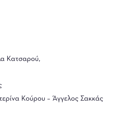
λα Κατσαρού,
ς
τερίνα Κούρου – Άγγελος Σακκάς