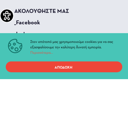
ΑΚΟΛΟΥΘΗΣΤΕ ΜΑΣ
_Facebook
_Instagram
Στον ιστότοπό μας χρησιμοποιούμε cookies για να σας
_Youtube
εξασφαλίσουμε την καλύτερη δυνατή εμπειρία.
Περισσότερα...
ΓΡΗΓΟΡΗ ΠΡΟΣΒΑΣΗ
ΑΠΟΔΟΧΗ
Τρέχουσες Παραστάσεις
Αρχείο Παραστάσεων
Νέα & Ανακοινώσεις
Διοίκηση
Ιστορία
Χώροι και Αίθουσες