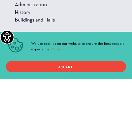
Administration
History
Buildings and Halls
We use cookies on our website to ensure the best possible
experience.
More...
Privacy Policy
Terms of use
ACCEPT
Copyright 2021, ΔΗ.ΠΕ.ΘΕ. Ιωαννίνων, All Rights Reserved.
Created By