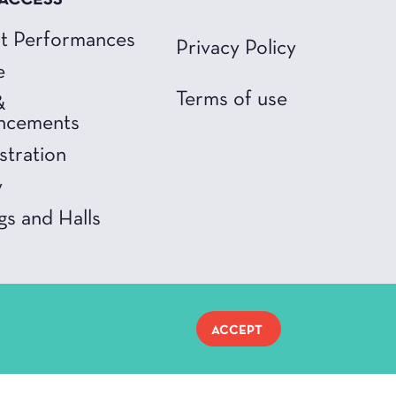
 ACCESS
t Performances
Privacy Policy
e
Terms of use
&
ncements
stration
y
gs and Halls
ACCEPT