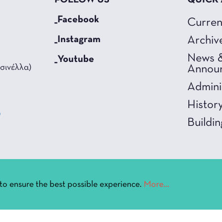
FOLLOW US
QUICK
_Facebook
Curren
_Instagram
Archiv
News 
_Youtube
σινέλλα)
Annou
Admini
Histor
0
Buildin
3
nnina.gr
to ensure the best possible experience.
More...