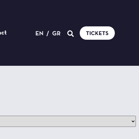
act
EN
/
GR
TICKETS