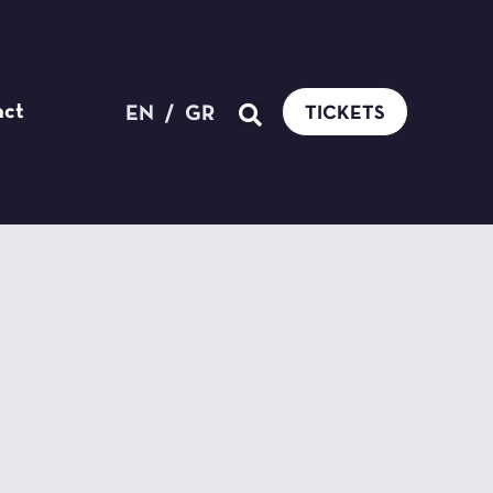
act
EN
/
GR
TICKETS