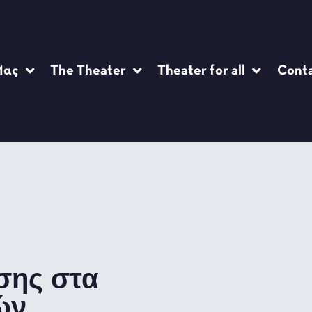
Μας
The Theater
Theater for all
Cont
σης στα
ών