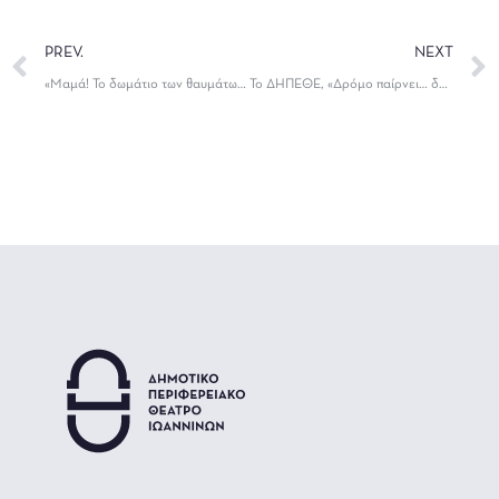
PREV.
NEXT
«Μαμά! Το δωμάτιο των θαυμάτων», ξανά στο Θέατρο «Καμπέρειο»
Το ΔΗΠΕΘΕ, «Δρόμο παίρνει… δρόμο αφήνει»