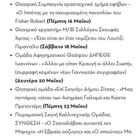
Θεατρική Συμπαιγνία ερασιτεχνικό τμήμα εφήβων –
«Ο Ιππότης με τη σκουριασμένη πανοπλία» του
Fisher Robert
(Πέμπτη 16 Μαΐου)
Θεατρικό εργαστήρι Μ/Φ Συλλόγου Σκουφάς
Άρτας – «Έτσι είναι αν έτσι νομίζετε» του Λουίτζι
Πιραντέλο
(Σάββατο 18 Μαΐου)
Ομάδα Αφηγηματικού Θεάτρου ΔΗΠΕΘΕ
Ιωαννίνων – «Άλλοι με είπαν Κραυγή κι άλλοι Σιωπή»,
(συρραφή κειμένων νέων Γιαννιωτών συγγραφέων)
(Δευτέρα 20 Μαΐου)
Θεατρική ομάδα «Επί Σκηνής» Δήμου Ζίτσας – «Μιας
πεντάρας νιάτα» των Ασημάκη Γιαλαμά και Κώστα
Πρετεντέρη
(Πέμπτη 23 Μαΐου)
Πειραματική Σκηνή Καλλιτεχνικής Ομάδας
ΣΥΝΘΕΣΗ – «Ο Στανισλάβσκι συναντά τον
Μπρεχτ»: «Η Εβραία σύζυγος» και «Ο σπιούνος» Μπ.