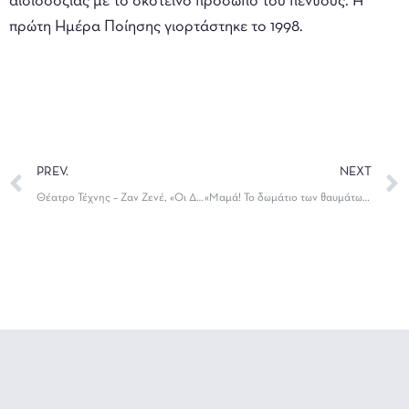
αισιοδοξίας με το σκοτεινό πρόσωπο του πένθους. Η
πρώτη Ημέρα Ποίησης γιορτάστηκε το 1998.
PREV.
NEXT
Θέατρο Τέχνης – Ζαν Ζενέ, «Οι Δούλες»
«Μαμά! Το δωμάτιο των θαυμάτων», μια νέα παραγωγή της Πειραματικής Σκηνής