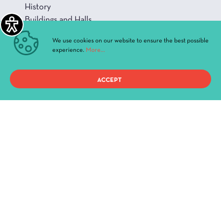
History
Buildings and Halls
We use cookies on our website to ensure the best possible
experience.
More...
Privacy Policy
ACCEPT
Terms of use
Copyright 2021, ΔΗ.ΠΕ.ΘΕ. Ιωαννίνων, All Rights Reserved.
Created By