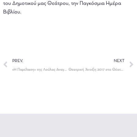
του Δημοτικού μας Θεάτρου, την Παγκόσμια Ημέρα
Βιβλίου.
PREV.
NEXT
«Η Παρέλαση» της Λούλας Αναγνωστάκη, από το ΔΗΠΕΘΕ Ιωαννίνων
Θεατρική Άνοιξη 2017 στο Θέατρο «Καμπέρειο»