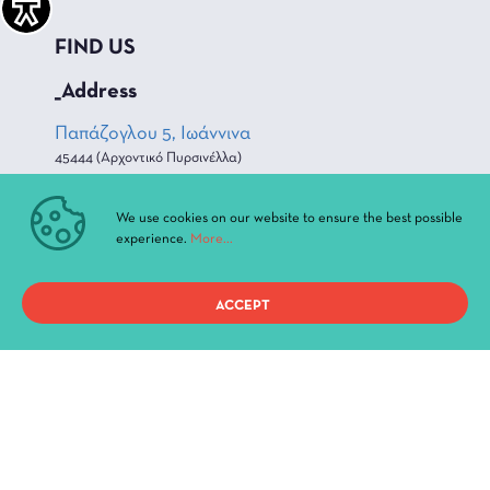
FIND US
_Address
Παπάζογλου 5, Ιωάννινα
45444 (Αρχοντικό Πυρσινέλλα)
_Phone
We use cookies on our website to ensure the best possible
experience.
More...
+30 26510 25 670
+30 26510 73 233
ACCEPT
_Email address
diperiftheat@ioannina.gr
FOLLOW US