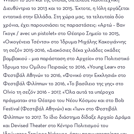
Wilson το 2011 και της οποίας διετέλεσε Καλλιτεχνική
Διευθύντρια το 2013 και το 2015. Έκτοτε, η Ιόλη εργάζεται
εντατικά στην Ελλάδα. Στη χώρα μας, τα τελευταία δύο
χρόνια, έχει παρουσιάσει τις παραστάσεις: «Αρτώ – Βαν
Γκογκ / avec un pistolet» στο Θέατρο Σημείο το 2015,
«Οικογένεια Τσέντσι» στο Ίδρυμα Μιχάλης Κακογιάννης
τη σεζόν 2015-2016, «Διακόσιες δέκα χιλιάδες οκάδες
βαμβακιού – μια παράσταση στο Αρχείο» στο Πολιτιστικό
Ίδρυμα του Ομίλου Πειραιώς το 2016, «Young Lear» στο
Φεστιβάλ Αθηνών το 2016, «Φονικό στην Εκκλησιά» στο
Φεστιβάλ Φιλίππων το 2016, «Το βασίλειο της γης» στο
Olvio τη σεζόν 2016 – 2017, «Όλα αυτά τα υπέροχα
πράγματα» στο Θέατρο του Νέου Κόσμου και στο Bob
Festival (Φεστιβάλ Αθηνών) και «Ίων» στο Φεστιβάλ
Φιλίππων το 2017. Το ίδιο διάστημα δίδαξε Αρχαίο Δράμα
και Devised Theater στο Κέντρο Πολιτισμού του