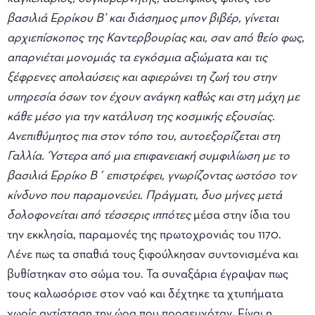
βασιλιά Ερρίκου Β’ και διάσημος μπον βιβέρ, γίνεται
αρχιεπίσκοπος της Καντερβουρίας και, σαν από θείο φως,
απαρνιέται μονομιάς τα εγκόσμια αξιώματα και τις
ξέφρενες απολαύσεις και αφιερώνει τη ζωή του στην
υπηρεσία όσων τον έχουν ανάγκη καθώς και στη μάχη με
κάθε μέσο για την κατάλυση της κοσμικής εξουσίας.
Ανεπιθύμητος πια στον τόπο του, αυτοεξορίζεται στη
Γαλλία. Ύστερα από μια επιφανειακή συμφιλίωση με το
βασιλιά Ερρίκο Β΄ επιστρέφει, γνωρίζοντας ωστόσο τον
κίνδυνο που παραμονεύει. Πράγματι, δυο μήνες μετά
δολοφονείται από τέσσερις ιππότες
μέσα στην ίδια του
την εκκλησία, παραμονές της πρωτοχρονιάς του 1170.
Λένε πως τα σπαθιά τους ξιφούλκησαν συντονισμένα και
βυθίστηκαν στο σώμα του. Τα συναξάρια έγραψαν πως
τους καλωσόρισε στον ναό και δέχτηκε τα χτυπήματα
χωρίς αντίσταση την ώρα που προσευχόταν. Είναι η