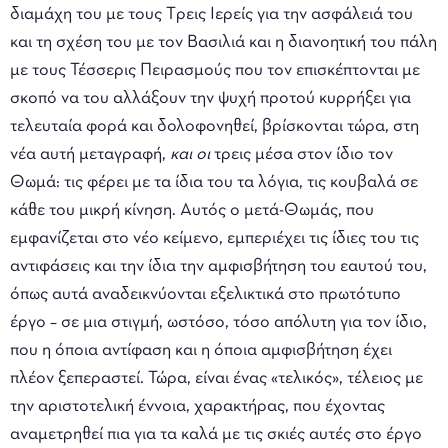
διαμάχη του με τους Tρεις Iερείς για την ασφάλειά του
και τη σχέση του με τον Βασιλιά και η διανοητική του πάλη
με τους Τέσσερις Πειρασμούς που τον επισκέπτονται με
σκοπό να του αλλάξουν την ψυχή προτού κυρρήξει για
τελευταία φορά και δολοφονηθεί, βρίσκονται τώρα, στη
νέα αυτή μεταγραφή,
και οι
τρεις μέσα στον ίδιο τον
Θωμά: τις φέρει με τα ίδια του τα λόγια, τις κουβαλά σε
κάθε του μικρή κίνηση. Αυτός ο μετά-Θωμάς, που
εμφανίζεται στο νέο κείμενο, εμπεριέχει τις ίδιες του τις
αντιφάσεις και την ίδια την αμφισβήτηση του εαυτού του,
όπως αυτά αναδεικνύονται εξελικτικά στο πρωτότυπο
έργο – σε μια στιγμή, ωστόσο, τόσο απόλυτη για τον ίδιο,
που η όποια αντίφαση και η όποια αμφισβήτηση έχει
πλέον ξεπεραστεί. Τώρα, είναι ένας «τελικός», τέλειος με
την αριστοτελική έννοια, χαρακτήρας, που έχοντας
αναμετρηθεί πια για τα καλά με τις σκιές αυτές στο έργο