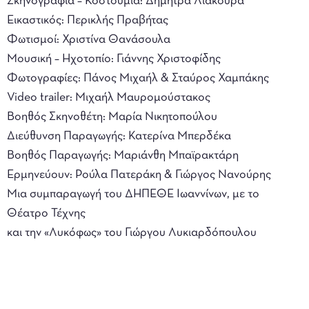
Σκηνογραφία – Κοστούμια: Δήμητρα Λιάκουρα
Εικαστικός: Περικλής Πραβήτας
Φωτισμοί: Χριστίνα Θανάσουλα
Μουσική – Ηχοτοπίο: Γιάννης Χριστοφίδης
Φωτογραφίες: Πάνος Μιχαήλ & Σταύρος Χαμπάκης
Video trailer: Μιχαήλ Μαυρομούστακος
Βοηθός Σκηνοθέτη: Μαρία Νικητοπούλου
Διεύθυνση Παραγωγής: Κατερίνα Μπερδέκα
Βοηθός Παραγωγής: Μαριάνθη Μπαϊρακτάρη
Ερμηνεύουν: Ρούλα Πατεράκη & Γιώργος Νανούρης
Μια συμπαραγωγή του ΔΗΠΕΘΕ Ιωαννίνων, με το
Θέατρο Τέχνης
και την «Λυκόφως» του Γιώργου Λυκιαρδόπουλου