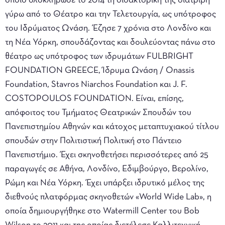
οποίο ολοκλήρωσε το 2014 τη διδακτορική της διατριβή
γύρω από το Θέατρο και την Τελετουργία, ως υπότροφος
του Ιδρύματος Ωνάση. Έζησε 7 χρόνια στο Λονδίνο και
τη Νέα Υόρκη, σπουδάζοντας και δουλεύοντας πάνω στο
θέατρο ως υπότροφος των ιδρυμάτων FULBRIGHT
FOUNDATION GREECE​, Ίδρυμα Ωνάση / Onassis
Foundation​, Stavros Niarchos Foundation​ και J. F.
COSTOPOULOS FOUNDATION. Είναι, επίσης,
απόφοιτος του Τμήματος Θεατρικών Σπουδών του
Πανεπιστημίου Αθηνών και κάτοχος μεταπτυχιακού τίτλου
σπουδών στην Πολιτιστική Πολιτική στο Πάντειο
Πανεπιστήμιο. Έχει σκηνοθετήσει περισσότερες από 25
παραγωγές σε Αθήνα, Λονδίνο, Εδιμβούργο, Βερολίνο,
Ρώμη και Νέα Υόρκη. Έχει υπάρξει ιδρυτικό μέλος της
διεθνούς πλατφόρμας σκηνοθετών «World Wide Lab», η
οποία δημιουργήθηκε στο Watermill Center του Bob