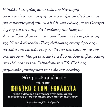
Η Ρούλα Πατεράκη και ο Γιώργος Νανούρης
συναντιούνται στη σκηνή του Κα,μπέρειου Θεάτρου, σε
μια συμπαραγωγή του ΔΗΠΕΘΕ Ιωαννίνων, με το Θέατρο
Τέχνης και την εταιρεία Λυκόφως του Γιώργου
Λυκιαρδόπουλου και παρουσιάζουν τη νέα παράσταση
της Ιόλης Ανδρεάδη «Ένας άνθρωπος επιστρέφει στην
πατρίδα του πιστεύοντας ότι θα τον σκοτώσουν και τον
σκοτώνουν». Μια μετ
a
γραφή για δύο πρόσωπα βασισμένη
στο «Murder in the Cathedral» του T.S. Eliot στη
μνημειώδη μετάφραση του Γιώργου Σεφέρη.