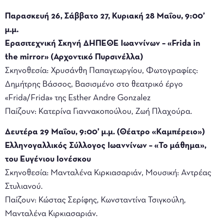
Παρασκευή 26, Σάββατο 27, Κυριακή 28 Μαΐου, 9:00’
μ.μ.
Ερασιτεχνική Σκηνή ΔΗΠΕΘΕ Ιωαννίνων – «Frida in
the mirror» (Αρχοντικό Πυρσινέλλα)
Σκηνοθεσία: Χρυσάνθη Παπαγεωργίου, Φωτογραφίες:
Δημήτρης Βάσσος, Βασισμένο στο θεατρικό έργο
«Frida/Frida» της Esther Andre Gonzalez
Παίζουν: Κατερίνα Γιαννακοπούλου, Ζωή Πλαχούρα.
Δευτέρα 29 Μαΐου, 9:00’ μ.μ. (Θέατρο «Καμπέρειο»)
Ελληνογαλλικός Σύλλογος Ιωαννίνων – «Το μάθημα»,
του Ευγένιου Ιονέσκου
Σκηνοθεσία: Μανταλένα Κιρκιασαριάν, Μουσική: Αντρέας
Στυλιανού.
Παίζουν: Κώστας Σερίφης, Κωνσταντίνα Τσιγκούλη,
Μανταλένα Κιρκιασαριάν.