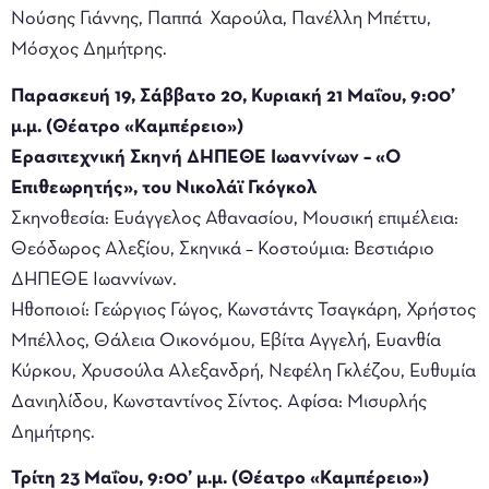
Νούσης Γιάννης, Παππά Χαρούλα, Πανέλλη Μπέττυ,
Μόσχος Δημήτρης.
Παρασκευή 19, Σάββατο 20, Κυριακή 21 Μαΐου, 9:00’
μ.μ. (Θέατρο «Καμπέρειο»)
Ερασιτεχνική Σκηνή ΔΗΠΕΘΕ Ιωαννίνων – «Ο
Επιθεωρητής», του Νικολάϊ Γκόγκολ
Σκηνοθεσία: Ευάγγελος Αθανασίου, Μουσική επιμέλεια:
Θεόδωρος Αλεξίου, Σκηνικά – Κοστούμια: Βεστιάριο
ΔΗΠΕΘΕ Ιωαννίνων.
Ηθοποιοί: Γεώργιος Γώγος, Κωνστάντς Τσαγκάρη, Χρήστος
Μπέλλος, Θάλεια Οικονόμου, Εβίτα Αγγελή, Ευανθία
Κύρκου, Χρυσούλα Αλεξανδρή, Νεφέλη Γκλέζου, Ευθυμία
Δανιηλίδου, Κωνσταντίνος Σίντος. Αφίσα: Μισυρλής
Δημήτρης.
Τρίτη 23 Μαΐου, 9:00’ μ.μ. (Θέατρο «Καμπέρειο»)