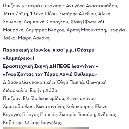
Παίζουν με σειρά εμφάνισης: Αντιγόνη Αναστασιάδου,
Τέττα Ζαΐμη, Έλενα Ρίζου, Σωτήρης Αλεξίου, Αλίκη
Σουλάκη, Λαμπρινή Κιόρογλου, Φαίη (Φωτεινή)
Μαυράκη, Δημήτρης Βλάχος, Αρετή Μπουντάση, Γεωργία
Τσέκα, Μαίρη Ασλάνη.
Παρασκευή 2 Ιουνίου, 9:00’ μ.μ. (Θέατρο
«Καμπέρειο»)
Ερασιτεχνική Σκηνή ΔΗΠΕΘΕ Ιωαννίνων –
«Γνωρίζοντας τον Τόμας Λανιέ Ουίλιαμς»
Διδασκαλία υποκριτικής: Όλγα Παππά, Φωνητική
διδασκαλία: Ειρήνη Δόβα.
Παίζουν: Ελπίδα Ιωακειμίδου, Κωνσταντίνος
Χριστοδούλου, Κωνσταντίνος Κολοκούρης, Ελένη
Κεχαγιά, Γιώργος Παππάς, Σωτηρία Τσιούρη, Ανδρέας
Καβάφης, Φώτης Βαγγέλης.