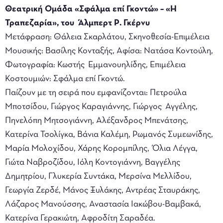
Θεατρική Ομάδα «Σφάλμα επί Γκοντώ» – «Η
Τραπεζαρία», του Άλμπερτ Ρ. Γκέρνυ
Μετάφραση: Θάλεια Σκαρλάτου, Σκηνοθεσία-Επιμέλεια
Μουσικής: Βασίλης Κονταξής, Αφίσα: Νατάσα Κοντούλη,
Φωτογραφία: Κωστής Εμμανουηλίδης, Επιμέλεια
Κοστουμιών: Σφάλμα επί Γκοντώ.
Παίζουν με τη σειρά που εμφανίζονται: Πετρούλα
Μποτσίδου, Γιώργος Καραγιάννης, Γιώργος Αγγέλης,
Πηνελόπη Μητσογιάννη, Αλέξανδρος Μπενάτσης,
Κατερίνα Τσολίγκα, Βάνια Καλέμη, Ρωμανός Συμεωνίδης,
Μαρία Μολοχίδου, Χάρης Κορομπίλης, Όλια Λέγγα,
Γιώτα Ναβροζίδου, Ιόλη Κοντογιάννη, Βαγγέλης
Δημητρίου, Γλυκερία Συντάκα, Μερσίνα Μελλίδου,
Γεωργία Ζερδέ, Μάνος Ξυλάκης, Αντρέας Σταυράκης,
Λάζαρος Μανούσσης, Αναστασία Ιακώβου-Βαμβακά,
Κατερίνα Γερακιώτη, Αφροδίτη Σαραδέα.