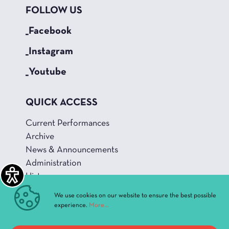
FOLLOW US
_Facebook
_Instagram
_Youtube
QUICK ACCESS
Current Performances
Archive
News & Announcements
Administration
History
Buildings and Halls
We use cookies on our website to ensure the best possible
experience.
More...