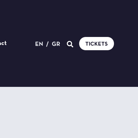
act
EN
/
GR
TICKETS