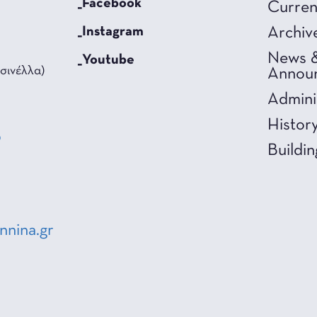
_Facebook
Curren
_Instagram
Archiv
News 
_Youtube
σινέλλα)
Annou
Admini
Histor
0
Buildin
3
nnina.gr