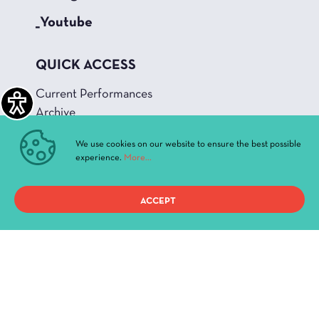
_Youtube
QUICK ACCESS
Current Performances
Archive
News & Announcements
We use cookies on our website to ensure the best possible
Administration
experience.
More...
History
Buildings and Halls
ACCEPT
Privacy Policy
Terms of use