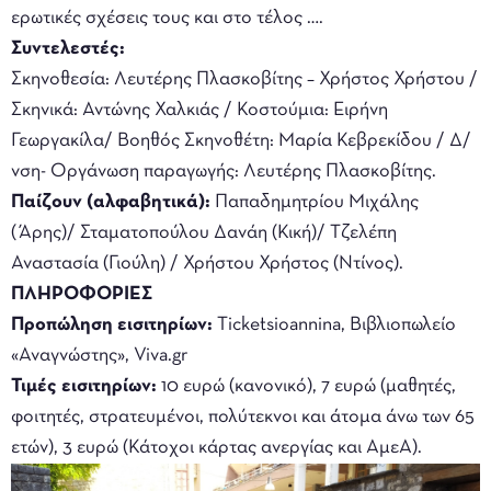
ερωτικές σχέσεις τους και στο τέλος ….
Συντελεστές:
Σκηνοθεσία: Λευτέρης Πλασκοβίτης – Χρήστος Χρήστου /
Σκηνικά: Αντώνης Χαλκιάς / Κοστούμια: Ειρήνη
Γεωργακίλα/ Βοηθός Σκηνοθέτη: Μαρία Κεβρεκίδου / Δ/
νση- Οργάνωση παραγωγής: Λευτέρης Πλασκοβίτης.
Παίζουν (αλφαβητικά):
Παπαδημητρίου Μιχάλης
(Άρης)/ Σταματοπούλου Δανάη (Κική)/ Τζελέπη
Αναστασία (Γιούλη) / Χρήστου Χρήστος (Ντίνος).
ΠΛΗΡΟΦΟΡΙΕΣ
Προπώληση εισιτηρίων:
Ticketsioannina, Βιβλιοπωλείο
«Αναγνώστης», Viva.gr
Τιμές εισιτηρίων:
10 ευρώ (κανονικό), 7 ευρώ (μαθητές,
φοιτητές, στρατευμένοι, πολύτεκνοι και άτομα άνω των 65
ετών), 3 ευρώ (Κάτοχοι κάρτας ανεργίας και ΑμεΑ).