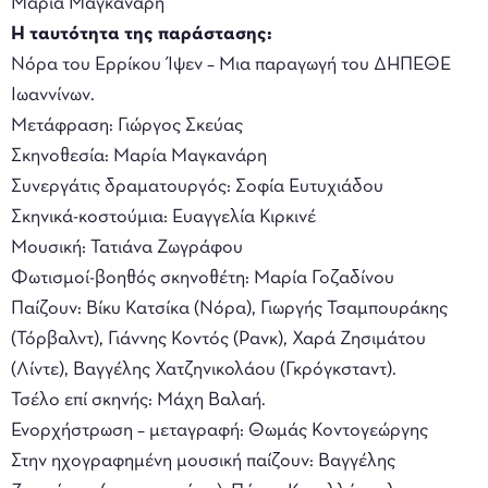
Μαρία Μαγκανάρη
Η ταυτότητα της παράστασης:
Νόρα του Ερρίκου Ίψεν – Μια παραγωγή του ΔΗΠΕΘΕ
Ιωαννίνων.
Μετάφραση: Γιώργος Σκεύας
Σκηνοθεσία: Μαρία Μαγκανάρη
Συνεργάτις δραματουργός: Σοφία Ευτυχιάδου
Σκηνικά-κοστούμια: Ευαγγελία Κιρκινέ
Μουσική: Τατιάνα Ζωγράφου
Φωτισμοί-βοηθός σκηνοθέτη: Μαρία Γοζαδίνου
Παίζουν: Βίκυ Κατσίκα (Νόρα), Γιωργής Τσαμπουράκης
(Τόρβαλντ), Γιάννης Κοντός (Ρανκ), Χαρά Ζησιμάτου
(Λίντε), Βαγγέλης Χατζηνικολάου (Γκρόγκσταντ).
Τσέλο επί σκηνής: Μάχη Βαλαή.
Ενορχήστρωση – μεταγραφή: Θωμάς Κοντογεώργης
Στην ηχογραφημένη μουσική παίζουν: Βαγγέλης