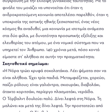
σύγκρουση με την έλλειψη γυναικείας ταυτότητας. Με το
φινάλε του μοιάζει να υπονοείται ότι όταν η
ανδροκρατούμενη κοινωνία αποτελέσει παρελθόν, όταν η
υποκρισία της αστικής ηθικής ξεσκεπαστεί, ένας νέος
κόσμος θα αναδυθεί, μια κοινωνία με ισοτιμία ανάμεσα
στα δύο φύλα, με δυνατότητα προσωπικής εξέλιξης και
ελευθερίας του ατόμου, με ένα νομικό σύστημα που να
υπηρετεί τον Άνθρωπο. 140 χρόνια μετά, πόσο κοντά
είμαστε στ’ αλήθεια σε αυτήν την πραγματικότητα;
Σκηνοθετικό σημείωμα:
«Η Νόρα τρώει κρυφά σοκολατάκια. Λέει ψέματα σαν να
είναι αλήθεια. Έχει τρία παιδιά. Μεταμφιέζεται, χορεύει,
παίζει ρόλους: είναι γαλιάντρα, σκιουράκι, διαβολάκι,
άτακτο κοριτσάκι, περίεργο πλασματάκι, νεράϊδα.
Ο Τόρβαλντ δουλεύει πολύ. Δίνει λεφτά στη Νόρα. Τη
μαλώνει και μετά της δίνει λεφτά. Την προστατεύει από