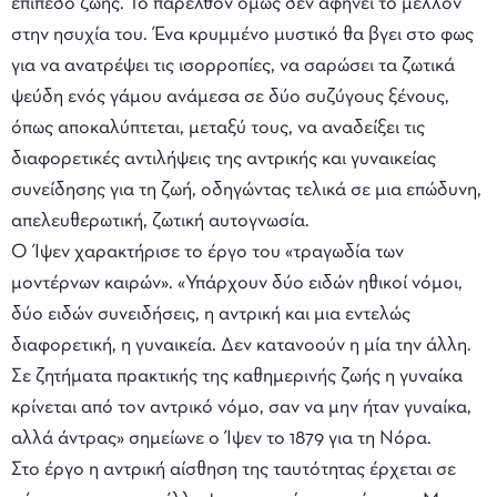
επίπεδο ζωής. Το παρελθόν όμως δεν αφήνει το μέλλον
στην ησυχία του. Ένα κρυμμένο μυστικό θα βγει στο φως
για να ανατρέψει τις ισορροπίες, να σαρώσει τα ζωτικά
ψεύδη ενός γάμου ανάμεσα σε δύο συζύγους ξένους,
όπως αποκαλύπτεται, μεταξύ τους, να αναδείξει τις
διαφορετικές αντιλήψεις της αντρικής και γυναικείας
συνείδησης για τη ζωή, οδηγώντας τελικά σε μια επώδυνη,
απελευθερωτική, ζωτική αυτογνωσία.
Ο Ίψεν χαρακτήρισε το έργο του «τραγωδία των
μοντέρνων καιρών». «Υπάρχουν δύο ειδών ηθικοί νόμοι,
δύο ειδών συνειδήσεις, η αντρική και μια εντελώς
διαφορετική, η γυναικεία. Δεν κατανοούν η μία την άλλη.
Σε ζητήματα πρακτικής της καθημερινής ζωής η γυναίκα
κρίνεται από τον αντρικό νόμο, σαν να μην ήταν γυναίκα,
αλλά άντρας» σημείωνε ο Ίψεν το 1879 για τη Νόρα.
Στο έργο η αντρική αίσθηση της ταυτότητας έρχεται σε