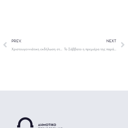
PREV.
NEXT
Χριστουγεννιάτικη εκδήλωση στο Μέκκειο, από το ΔΗΠΕΘΕ Ιωαννίνων
Το Σάββατο η πρεμιέρα της παράστασης «Νόρα» του Ερρίκου Ίψεν