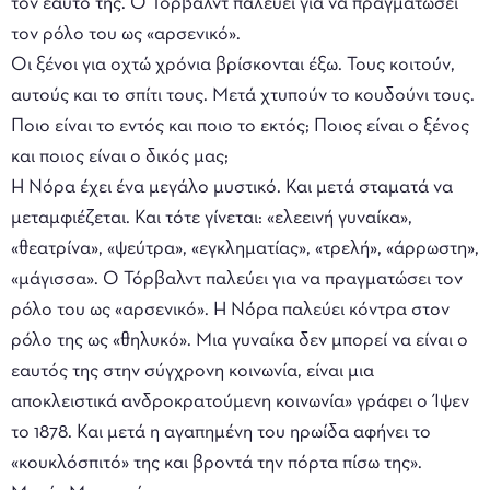
τον εαυτό της. Ο Τόρβαλντ παλεύει για να πραγματώσει
τον ρόλο του ως «αρσενικό».
Οι ξένοι για οχτώ χρόνια βρίσκονται έξω. Τους κοιτούν,
αυτούς και το σπίτι τους. Μετά χτυπούν το κουδούνι τους.
Ποιο είναι το εντός και ποιο το εκτός; Ποιος είναι ο ξένος
και ποιος είναι ο δικός μας;
Η Νόρα έχει ένα μεγάλο μυστικό. Και μετά σταματά να
μεταμφιέζεται. Και τότε γίνεται: «ελεεινή γυναίκα»,
«θεατρίνα», «ψεύτρα», «εγκληματίας», «τρελή», «άρρωστη»,
«μάγισσα». Ο Τόρβαλντ παλεύει για να πραγματώσει τον
ρόλο του ως «αρσενικό». Η Νόρα παλεύει κόντρα στον
ρόλο της ως «θηλυκό». Μια γυναίκα δεν μπορεί να είναι ο
εαυτός της στην σύγχρονη κοινωνία, είναι μια
αποκλειστικά ανδροκρατούμενη κοινωνία» γράφει ο Ίψεν
το 1878. Και μετά η αγαπημένη του ηρωίδα αφήνει το
«κουκλόσπιτό» της και βροντά την πόρτα πίσω της».