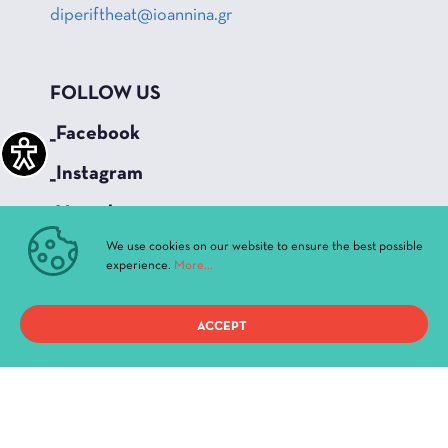
diperiftheat@ioannina.gr
FOLLOW US
_Facebook
_Instagram
_Youtube
We use cookies on our website to ensure the best possible
experience.
More...
QUICK ACCESS
Current Performances
ACCEPT
Archive
News & Announcements
Administration
History
Buildings and Halls