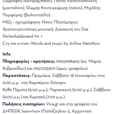
Ζωγράφος (κοντραμπάσο), Πάνος Κανελλόπουλος
(μαντολίνο), Θωμάς Κοντογεώργης (πιάνο), Μιχάλης
Πορφύρης (βιολοντσέλο).
Μίξη – ηχογράφηση: Νίκος Πλατύραχος
Χριστουγεννιάτικη μουσική: Διασκευή του Das
Perlenhalsbnand Nr. 1
Cry me a river: Words and music by Arthur Hamilton.
Info
Πληροφορίες – κρατήσεις:
6955998405 (κα. Μαρία
Κεβρεκίδου) και 2651025670 (ώρες γραφείου).
Παραστάσεις:
Πρεμιέρα, Σάββατο 18 Ιανουαρίου στις
9.00 μ.μ. στο Καμπέρειο Θέατρο.
Κάθε Πέμπτη (9.00 μ.μ.), Παρασκευή (9.00 μ.μ.), Σάββατο
(9.00 μ.μ.) και Κυριακή (7.00 μ.μ.).
Πωλήσεις εισιτηρίων:
Viva.gr και στα γραφεία του
ΔΗΠΕΘΕ Ιωαννίνων (Παπάζογλου 5, Αρχοντικό