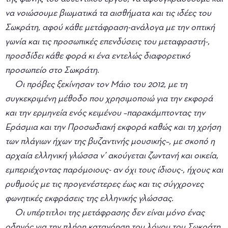
να νοιώσουμε βιωματικά τα αισθήματα και τις ιδέες του
Σωκράτη, αφού κάθε μετάφραση-ανάλογα με την οπτική
γωνία και τις προσωπικές επενδύσεις του μεταφραστή-,
προσδίδει κάθε φορά κι ένα εντελώς διαφορετικό
προσωπείο στο Σωκράτη.
Οι πρόβες ξεκίνησαν τον Μάιο του 2012, με τη
συγκεκριμένη μέθοδο που χρησιμοποιώ για την εκφορά
και την ερμηνεία ενός κειμένου –παρακάμπτοντας την
Εράσμια και την Προσωδιακή εκφορά καθώς και τη χρήση
των πλάγιων ήχων της βυζαντινής μουσικής–, με σκοπό η
αρχαία ελληνική γλώσσα ν’ ακούγεται ζωντανή και οικεία,
εμπεριέχοντας παρόμοιους- αν όχι τους ίδιους-, ήχους και
ρυθμούς με τις προγενέστερες έως και τις σύγχρονες
φωνητικές εκφράσεις της ελληνικής γλώσσας.
Οι υπέρτιτλοι της μετάφρασης δεν είναι μόνο ένας
οδηγός για την πλήρη κατανόηση του λόγου του Σωκράτη