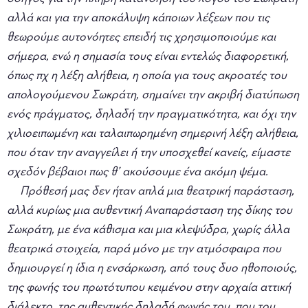
αλλά και για την αποκάλυψη κάποιων λέξεων που τις
θεωρούμε αυτονόητες επειδή τις χρησιμοποιούμε και
σήμερα, ενώ η σημασία τους είναι εντελώς διαφορετική,
όπως πχ η λέξη αλήθεια, η οποία για τους ακροατές του
απολογούμενου Σωκράτη, σημαίνει την ακριβή διατύπωση
ενός πράγματος, δηλαδή την πραγματικότητα, και όχι την
χιλιοειπωμένη και ταλαιπωρημένη σημερινή λέξη αλήθεια,
που όταν την αναγγείλει ή την υποσχεθεί κανείς, είμαστε
σχεδόν βέβαιοι πως θ’ ακούσουμε ένα ακόμη ψέμα.
Πρόθεσή μας δεν ήταν απλά μια θεατρική παράσταση,
αλλά κυρίως μια αυθεντική Αναπαράσταση της δίκης του
Σωκράτη, με ένα κάθισμα και μια κλεψύδρα, χωρίς άλλα
θεατρικά στοιχεία, παρά μόνο με την ατμόσφαιρα που
δημιουργεί η ίδια η ενσάρκωση, από τους δυο ηθοποιούς,
της φωνής του πρωτότυπου κειμένου στην αρχαία αττική
διάλεκτο, της αυθεντικής δηλαδή φωνής του, που του