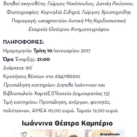
Boηθοί σκηνοθέτη:
Γιώργος Νικόπουλος, Δανάη Ρούσσο
υ.
Φωτογραφίες:
Κορνηλία Σιδηρά, Γιώργος Χρυσοχοίδη
ς
Παραγωγή: «
anagnorisis» Αστική Μη Κερδοσκοπική
Εταιρεία Θεάτρου Κινηματογράφου
ΠΛΗΡΟΦΟΡΙΕΣ:
Ημερομηνία:
Τρίτη 10
Ιανουαρίου 2017
Ώρα
Έναρξης:
21:00
Διάρκεια: 90’
Κρατήσεις θέσεων στο 6947186910
Προπώληση εισιτηρίων:
Δηπεθε Ιωάννινων και
Βιβλιοπωλείο Χαρτέξ (Πλατεία Δημοκρατίας 13)
Τιμή εισιτηρίου: Προπώληση, ανέργων, φοιτητές,
πολύτεκνων, ΑΜΕΑ 10,00 ευρώ. Ταμείο 12,00 ευρώ.