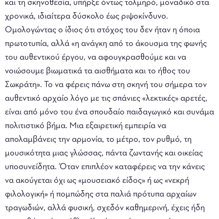
και τη σκηνοθεσία, υπήρξε όντως τολμηρό, μοναδικό στα
χρονικά, ιδιαίτερα δύσκολο έως ριψοκίνδυνο.
Ομολογώντας ο ίδιος ότι στόχος του δεν ήταν η όποια
πρωτοτυπία, αλλά «η ανάγκη από το άκουσμα της φωνής
του αυθεντικού έργου, να αφουγκρασθούμε και να
νοιώσουμε βιωματικά τα αισθήματα και το ήθος του
Σωκράτη». Το να φέρεις πάνω στη σκηνή του σήμερα τον
αυθεντικό αρχαίο λόγο με τις σπάνιες «λεκτικές» αρετές,
είναι από μόνο του ένα σπουδαίο παιδαγωγικό και συνάμα
πολιτιστικό βήμα. Μια εξαιρετική εμπειρία να
απολαμβάνεις την αρμονία, το μέτρο, τον ρυθμό, τη
μουσικότητα μιας γλώσσας, πάντα ζωντανής και οικείας
υποσυνείδητα. Όταν επιπλέον καταφέρεις να την κάνεις
να ακούγεται όχι ως «μουσειακό είδος» ή ως «νεκρή
φιλολογική» ή πομπώδης στα παλιά πρότυπα αρχαίων
τραγωδιών, αλλά φυσική, σχεδόν καθημερινή, έχεις ήδη