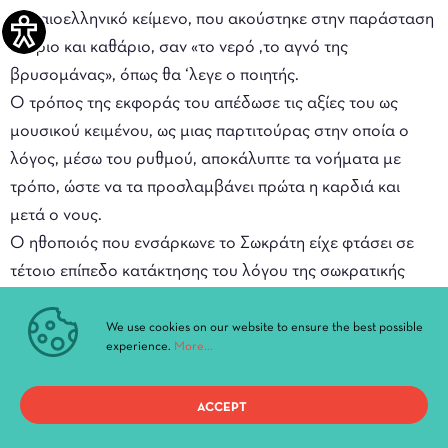
αρχαιοελληνικό κείμενο, που ακούστηκε στην παράσταση
ακέριο και καθάριο, σαν «το νερό ,το αγνό της
βρυσομάνας», όπως θα ‘λεγε ο ποιητής.
Ο τρόπος της εκφοράς του απέδωσε τις αξίες του ως
μουσικού κειμένου, ως μιας παρτιτούρας στην οποία ο
λόγος, μέσω του ρυθμού, αποκάλυπτε τα νοήματα με
τρόπο, ώστε να τα προσλαμβάνει πρώτα η καρδιά και
μετά ο νους.
Ο ηθοποιός που ενσάρκωνε το Σωκράτη είχε φτάσει σε
τέτοιο επίπεδο κατάκτησης του λόγου της σωκρατικής
απολογίας, ώστε να γεννάει το λόγο με τον ίδιο σχεδόν
αυθόρμητο και δραστικό τρόπο, που θα τον γεννούσε
We use cookies on our website to ensure the best possible
experience.
More...
στην πραγματική δίκη ο Σωκράτης, έναν λόγο που
παράλληλα δεν σε ξένιζε, καθώς είχε τη ροή και την
ACCEPT
προσωδία του νεοελληνικού λόγου.
Νόμιζες ότι ακούς παλιότερα ελληνικά, πράγμα αναγκαίο