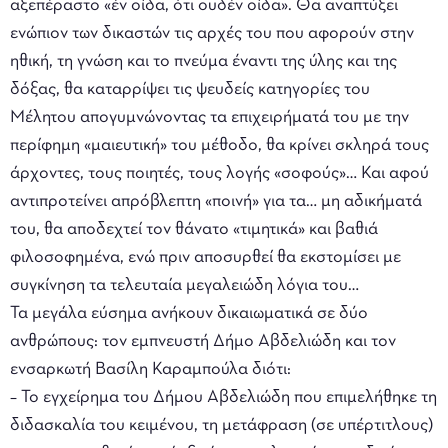
αξεπέραστο «έν οίδα, ότι ουδέν οίδα». Θα αναπτύξει
ενώπιον των δικαστών τις αρχές του που αφορούν στην
ηθική, τη γνώση και το πνεύμα έναντι της ύλης και της
δόξας, θα καταρρίψει τις ψευδείς κατηγορίες του
Μέλητου απογυμνώνοντας τα επιχειρήματά του με την
περίφημη «μαιευτική» του μέθοδο, θα κρίνει σκληρά τους
άρχοντες, τους ποιητές, τους λογής «σοφούς»… Και αφού
αντιπροτείνει απρόβλεπτη «ποινή» για τα… μη αδικήματά
του, θα αποδεχτεί τον θάνατο «τιμητικά» και βαθιά
φιλοσοφημένα, ενώ πριν αποσυρθεί θα εκστομίσει με
συγκίνηση τα τελευταία μεγαλειώδη λόγια του…
Τα μεγάλα εύσημα ανήκουν δικαιωματικά σε δύο
ανθρώπους: τον εμπνευστή Δήμο Αβδελιώδη και τον
ενσαρκωτή Βασίλη Καραμπούλα διότι:
– Το εγχείρημα του Δήμου Αβδελιώδη που επιμελήθηκε τη
διδασκαλία του κειμένου, τη μετάφραση (σε υπέρτιτλους)