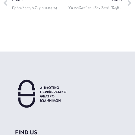
Πρόσκληση Δ.Σ. για 11.04.24
“Οι Δούλες” του Ζαν Ζενέ: Πλήθος κόσμου στην παράσταση της Κυριακής & στη μετέπειτα συζήτηση για το έργο
FIND US