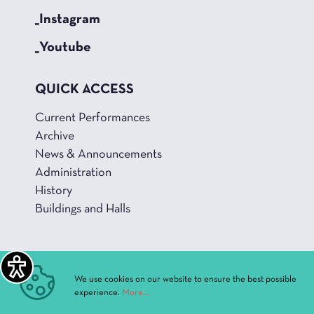
_Instagram
_Youtube
QUICK ACCESS
Current Performances
Archive
News & Announcements
Administration
History
Buildings and Halls
We use cookies on our website to ensure the best possible
Privacy Policy
experience.
More...