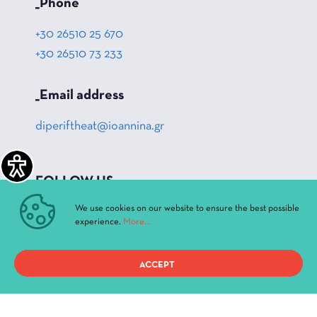
_Phone
+30 26510 25 670
+30 26510 73 233
_Email address
diperiftheat@ioannina.gr
FOLLOW US
_Facebook
We use cookies on our website to ensure the best possible
experience.
More...
_Instagram
_Youtube
ACCEPT
QUICK ACCESS