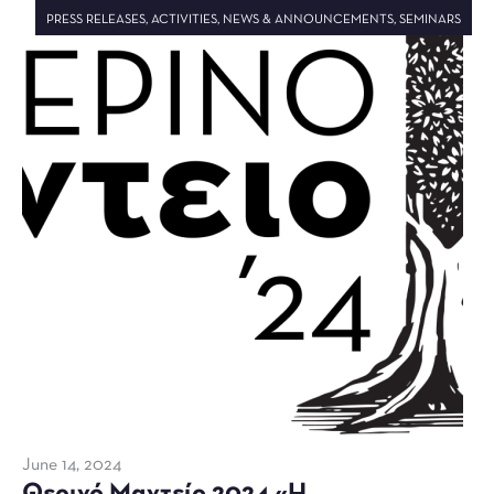
PRESS RELEASES
,
ACTIVITIES
,
NEWS & ANNOUNCEMENTS
,
SEMINARS
June 14, 2024