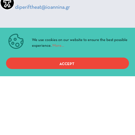
diperiftheat@ioannina.gr
FOLLOW US
We use cookies on our website to ensure the best possible
_Facebook
experience.
More...
_Instagram
ACCEPT
_Youtube
QUICK ACCESS
Current Performances
Archive
News & Announcements
Administration
History