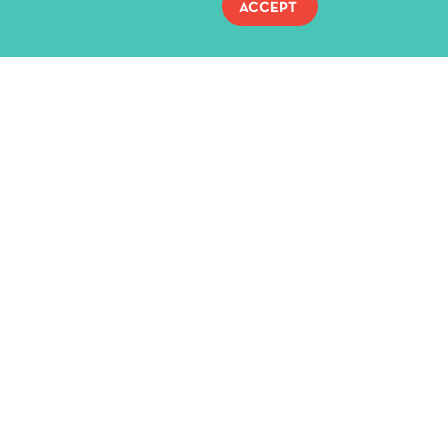
ACCEPT
Παραγωγή:
A priori Dance Co
α: