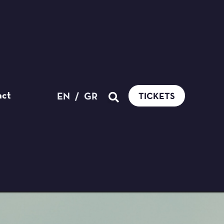
act
EN
/
GR
TICKETS