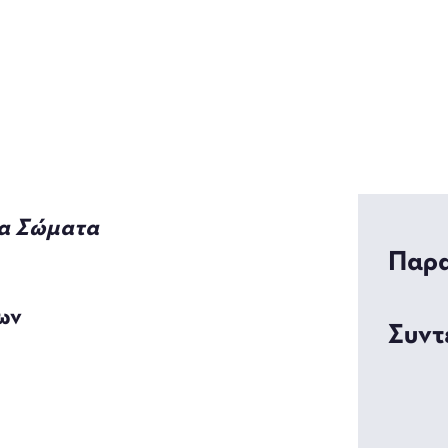
φανα Σώματα
Παρα
ων
Συντ