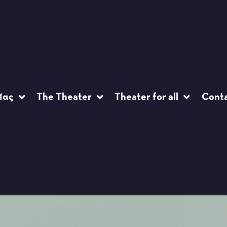
Μας
The Theater
Theater for all
Cont