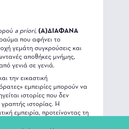
χορού
a priori
,
(Α)ΔΙΑΦΑΝΑ
 τραύμα που αφήνει το
οχή γεμάτη συγκρούσεις και
ζωντανές αποθήκες μνήμης,
πό γενιά σε γενιά.
και την εικαστική
όρατες» εμπειρίες μπορούν να
γείται ιστορίες που δεν
γραπτής ιστορίας. Η
ική εμπειρία, προτείνοντας τη
αι τη σχέση των σωμάτων.