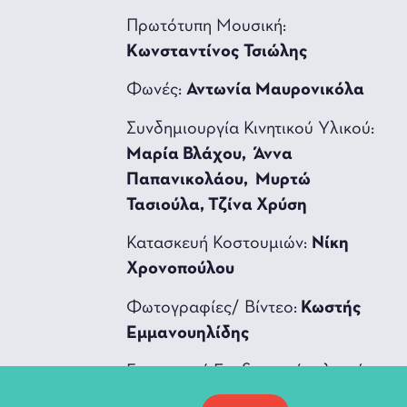
Πρωτότυπη Μουσική:
Kωνσταντίνος Τσιώλης
Φωνές:
Αντωνία Μαυρονικόλα
Συνδημιουργία Κινητικού Υλικού:
Μαρία Βλάχου, Άννα
Παπανικολάου, Μυρτώ
Τασιούλα, Τζίνα Χρύση
Κατασκευή Κοστουμιών:
Νίκη
Χρονοπούλου
Φωτογραφίες/ Βίντεο:
Κωστής
Εμμανουηλίδης
Γραφιστική Επεξεργασία υλικού:
Ιωάννα Κολεγιώργου