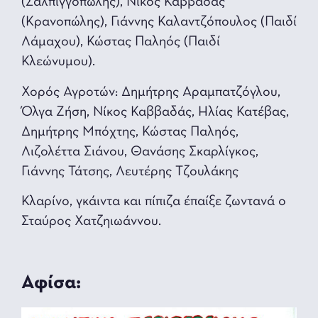
(Σαλπιγγοπώλης), Νίκος Καββαδάς
(Κρανοπώλης), Γιάννης Καλαντζόπουλος (Παιδί
Λάμαχου), Κώστας Παληός (Παιδί
Κλεώνυμου).
Χορός Αγροτών: Δημήτρης Αραμπατζόγλου,
Όλγα Ζήση, Νίκος Καββαδάς, Ηλίας Κατέβας,
Δημήτρης Μπόχτης, Κώστας Παληός,
Λιζολέττα Σιάνου, Θανάσης Σκαρλίγκος,
Γιάννης Τάτσης, Λευτέρης Τζουλάκης
Κλαρίνο, γκάιντα και πίπιζα έπαίξε ζωντανά ο
Σταύρος Χατζηιωάννου.
Αφίσα: