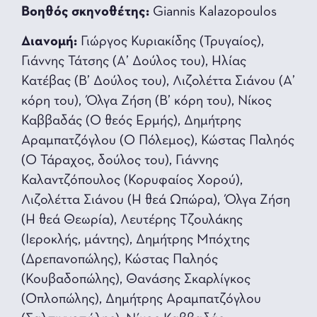
Βοηθός σκηνοθέτης:
Giannis Kalazopoulos
Διανομή:
Γιώργος Κυριακίδης (Τρυγαίος),
Γιάννης Τάτσης (Α’ Δούλος του), Ηλίας
Κατέβας (Β’ Δούλος του), Λιζολέττα Σιάνου (Α’
κόρη του), Όλγα Ζήση (Β’ κόρη του), Νίκος
Καββαδάς (Ο θεός Ερμής), Δημήτρης
Αραμπατζόγλου (Ο Πόλεμος), Κώστας Παληός
(Ο Τάραχος, δούλος του), Γιάννης
Καλαντζόπουλος (Κορυφαίος Χορού),
Λιζολέττα Σιάνου (Η θεά Ωπώρα), Όλγα Ζήση
(Η θεά Θεωρία), Λευτέρης Τζουλάκης
(Ιεροκλής, μάντης), Δημήτρης Μπόχτης
(Δρεπανοπώλης), Κώστας Παληός
(Koυβαδoπώλης), Θανάσης Σκαρλίγκος
(Οπλοπώλης), Δημήτρης Αραμπατζόγλου