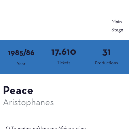
Main
Stage
17.610
31
1985/86
Tickets
Productions
Year
Peace
Aristophanes
Ο Τρυγαίος, πολίτης της Αθήνας, είναι