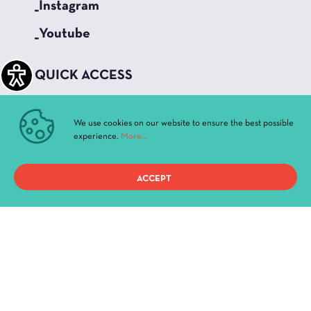
_Instagram
_Youtube
QUICK ACCESS
Current Performances
Archive
We use cookies on our website to ensure the best possible
experience.
More...
News & Announcements
Administration
History
ACCEPT
Buildings and Halls
Privacy Policy
Terms of use