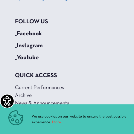
FOLLOW US
_Facebook
_Instagram
_Youtube
QUICK ACCESS
Current Performances
Archive
News & Announcements
Administration
We use cookies on our website to ensure the best possible
History
experience.
More...
Buildings and Halls