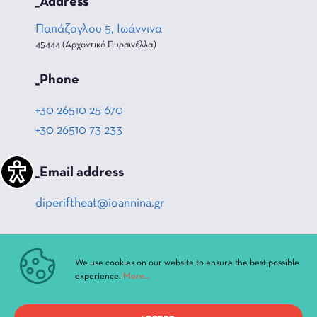
_Address
Παπάζογλου 5, Ιωάννινα
45444 (Αρχοντικό Πυρσινέλλα)
_Phone
+30 26510 25 670
+30 26510 73 233
_Email address
diperiftheat@ioannina.gr
FOLLOW US
We use cookies on our website to ensure the best possible
experience.
More...
_Facebook
_Instagram