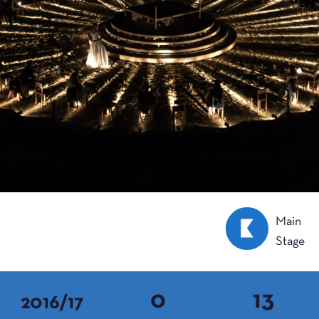
Main
Stage
0
13
2016/17