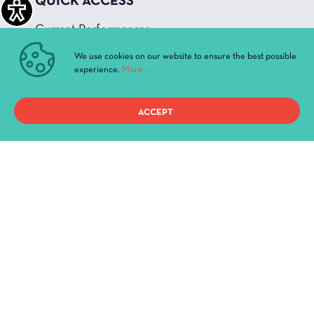
QUICK ACCESS
Current Performances
Archive
We use cookies on our website to ensure the best possible
News & Announcements
experience.
More...
Administration
History
ACCEPT
Buildings and Halls
Privacy Policy
Terms of use