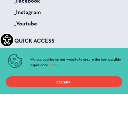
_Facebook
_Instagram
_Youtube
QUICK ACCESS
Current Performances
Archive
We use cookies on our website to ensure the best possible
experience.
More...
News & Announcements
Administration
History
ACCEPT
Buildings and Halls
Privacy Policy