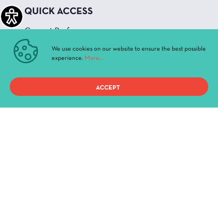
QUICK ACCESS
Current Performances
Archive
We use cookies on our website to ensure the best possible
News & Announcements
experience.
More...
Administration
History
ACCEPT
Buildings and Halls
Privacy Policy
Terms of use