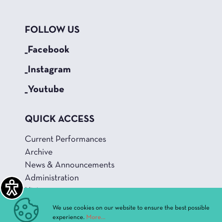
FOLLOW US
_Facebook
_Instagram
_Youtube
QUICK ACCESS
Current Performances
Archive
News & Announcements
Administration
History
Buildings and Halls
We use cookies on our website to ensure the best possible
experience.
More...