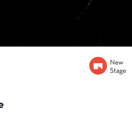
New
Stage
e