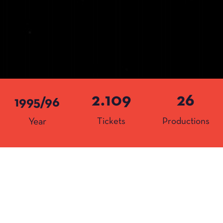
2.109
26
1995/96
Year
Tickets
Productions