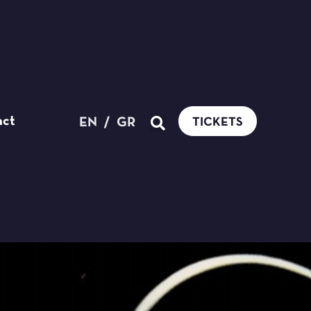
act
EN
/
GR
TICKETS