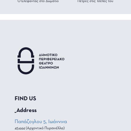
Ο Ελέφαντας στο Δωμάτιο
Πέτρες στις Τσέπες του
FIND US
_Address
Παπάζογλου 5, Ιωάννινα
45444 (Αρχοντικό Πυρσινέλλα)