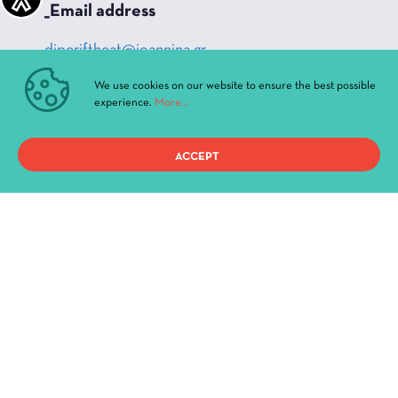
_Email address
diperiftheat@ioannina.gr
We use cookies on our website to ensure the best possible
experience.
More...
FOLLOW US
_Facebook
ACCEPT
_Instagram
_Youtube
QUICK ACCESS
Current Performances
Archive
News & Announcements
Administration