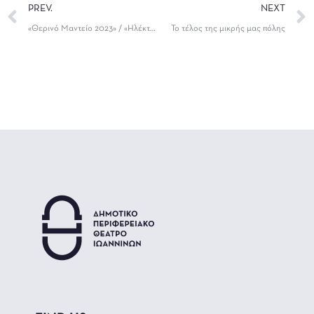
PREV.
NEXT
«Θερινό Μαντείο 2023» / «Ηλέκτρα: το πρόσωπο της εκδίκησης (;)» : Παράλληλες Δράσεις
Το τέλος της μικρής μας πόλης