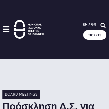
EN
/
GR
TICKETS
BOARD MEETINGS
Πρόσκληση Δ.Σ. για