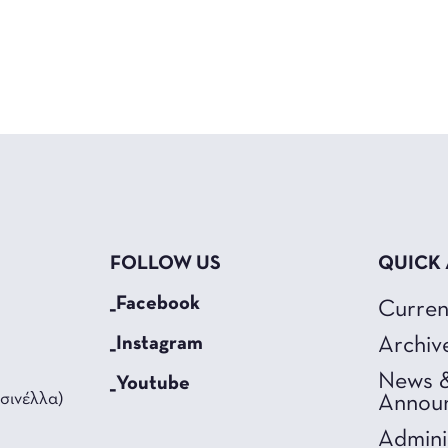
FOLLOW US
QUICK
_Facebook
Curren
_Instagram
Archiv
News 
_Youtube
σινέλλα)
Annou
Admini