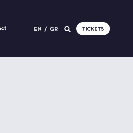
act
EN
/
GR
TICKETS