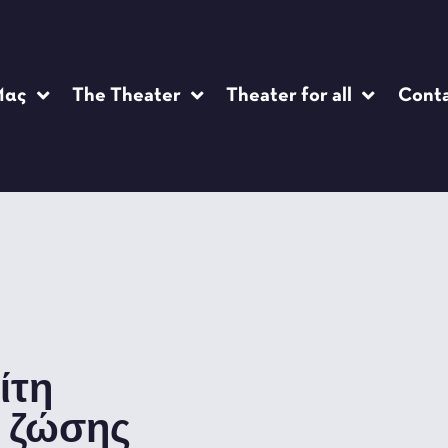
Μας
The Theater
Theater for all
Cont
ίτη
ά ζώσης