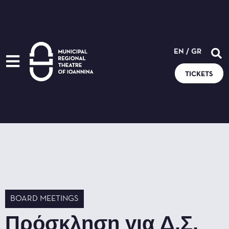
EN
/
GR
TICKETS
BOARD MEETINGS
Πρόσκληση για Δ.Σ.