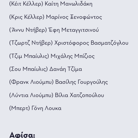
(Κέιτ Κέλλερ) Καίτη Μανωλιδάκη
(Κρις Κέλλερ) Μαρίνος Ξενοφώντος
(Άννυ Ντήβερ) Έφη Μεταγγιτσινού
(Τζωρτζ Ντήβερ) Χριστόφορος Βασματζόγλου
(Τζιμ Μπαίυλις) Μιχάλης Μπίζιος
(Σου Μπαίυλις) Δανάη Τζίμα
(Φρανκ Λιούμπυ) Βασίλης Γουργούλης
(Λύντια Λιούμπυ) Βίλια Χατζοπούλου
(Μπερτ) Γόνη Λουκα
Αφίσα: