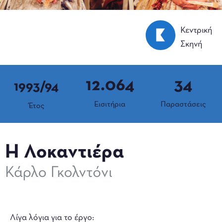
Κεντρική
Σκηνή
12.064
34
1993/94
Εισιτήρια
Παραστάσεις
Έτος
Η Λοκαντιέρα
Κάρλο Γκολντόνι
Λίγα λόγια για το έργο: