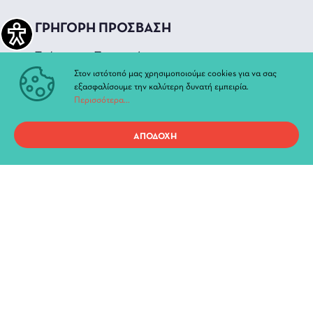
ΓΡΗΓΟΡΗ ΠΡΟΣΒΑΣΗ
Τρέχουσες Παραστάσεις
Αρχείο Παραστάσεων
Στον ιστότοπό μας χρησιμοποιούμε cookies για να σας
εξασφαλίσουμε την καλύτερη δυνατή εμπειρία.
Νέα & Ανακοινώσεις
Περισσότερα...
Διοίκηση
Ιστορία
ΑΠΟΔΟΧΗ
Χώροι και Αίθουσες
Προσωπικά Δεδομένα
Όροι χρήσης ιστοτόπου