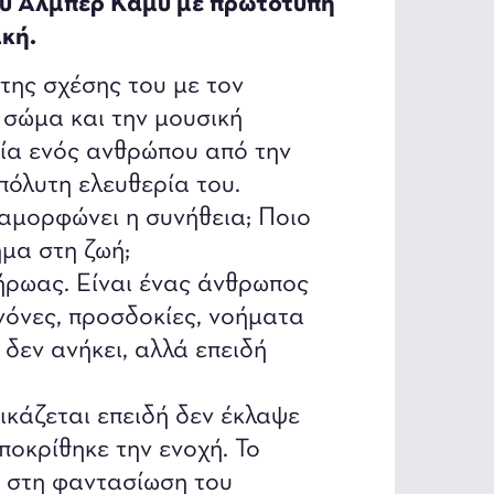
υ Αλμπέρ Καμύ με πρωτότυπη
κή.
της σχέσης του με τον
 σώμα και την μουσική
εία ενός ανθρώπου από την
πόλυτη ελευθερία του.
διαμορφώνει η συνήθεια; Ποιο
ημα στη ζωή;
ήρωας. Είναι ένας άνθρωπος
νόνες, προσδοκίες, νοήματα
 δεν ανήκει, αλλά επειδή
ικάζεται επειδή δεν έκλαψε
ποκρίθηκε την ενοχή. Το
ε στη φαντασίωση του