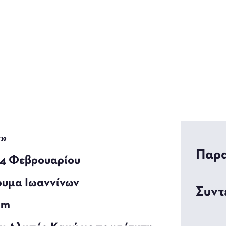
ς»
Παρα
14 Φεβρουαρίου
ρυμα Ιωαννίνων
Συντ
um