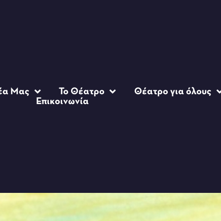
έα Μας
Το Θέατρο
Θέατρο για όλους
Επικοινωνία