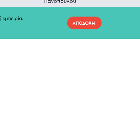
Πανοπούλου
Διεύθυνση παραγωγής: Έλενα
Ραουζαίου
 εμπειρία.
ΑΠΟΔΟΧΗ
Φωτογραφίες/Βίντεο: Ζωή
Μπανάσιου, Θοδωρής Κατεμίδης
Υπεύθυνη Επικοινωνίας: Μαρία
Κωνσταντακοπούλου
Παίζουν: Σταύρος Ελευθέρογλου,
Λεωνίδας Μικρόπουλος, Αντρέας
Μυλόπουλος, Αθανασία
Πανοπούλου
α: