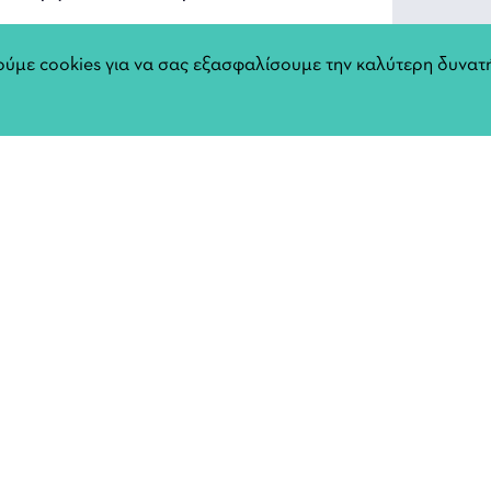
νόηση.
ύμε cookies για να σας εξασφαλίσουμε την καλύτερη δυνατή
14 Φεβρουαρίου στις 21:00
Αφίσ
ether.live