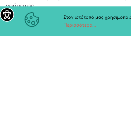
νοήματος.
Ο Μερσώ δεν ζητά συγχώρεση. Ζητά κατα
Στον ιστότοπό μας χρησιμοποιο
Περισσότερα...
Πληροφορίες Παράστασης:
Χώρος: Καμπέρειο Πνευματικό ίδρυμα
Παραστάσεις: Παρασκευή 13 και Σάββατο 
Διάρκεια: 90 λεπτά
Εισιτήρια: Κανονικό 15€ | Μειωμένο 10€
Κρατήσεις: 6980415133,6936237411, cometog