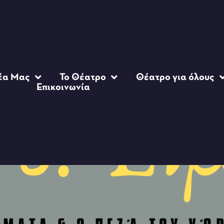
έα Μας
Το Θέατρο
Θέατρο για όλους
Επικοινωνία