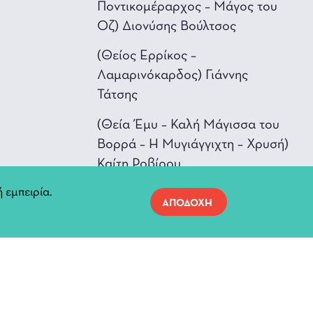
Ποντικομέραρχος – Μάγος του
Οζ) Διονύσης Βούλτσος
(Θείος Ερρίκος –
Λαμαρινόκαρδος) Γιάννης
Τάτσης
(Θεία Έμυ – Καλή Μάγισσα του
Βορρά – Η Mυγιάγγιχτη – Χρυσή)
Καίτη Ροβίρου
 εμπειρία.
(Δώρα) Λιζολέττα Σιάνου
ΑΠΟΔΟΧΗ
(Κακιά Mάγισσα της Δύσης –
Ποντικοβασίλισσα) Αθηνά
Διαμαντοπούλου
(Μασουλήδες) Βασίλης
Κωσταντής, Μιχάλης Μπίζιος,