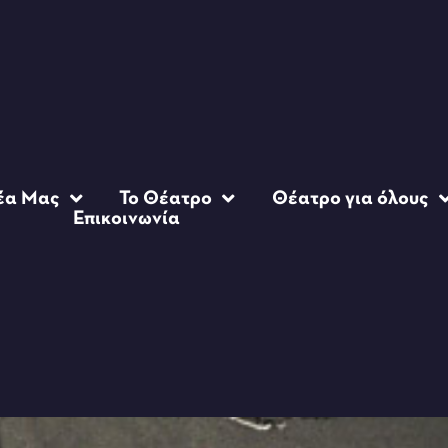
έα Μας
Το Θέατρο
Θέατρο για όλους
Επικοινωνία