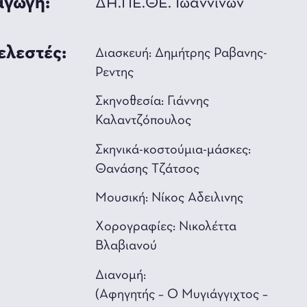
γωγή:
ΔΗ.ΠΕ.ΘΕ. Ιωαννίνων
ελεστές:
Διασκευή: Δημήτρης Ραβανης-
Ρεντης
Σκηνοθεσία: Γιάννης
Καλαντζόπουλος
Σκηνικά-κοστούμια-μάσκες:
Θανάσης Τζάτσος
Μουσική: Νίκος Αδειλινης
Xορογραφίες: Νικολέττα
Βλαβιανού
Διανομή:
(Aφηγητής – Ο Mυγιάγγιχτος –