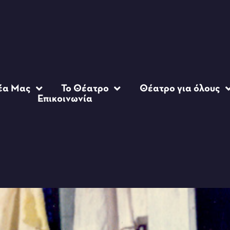
έα Μας
Το Θέατρο
Θέατρο για όλους
Επικοινωνία