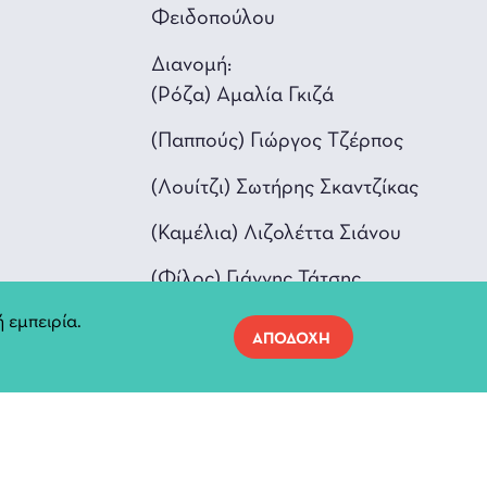
Φειδοπούλου
Διανομή:
(Pόζα) Αμαλία Γκιζά
(Παππούς) Γιώργος Τζέρπος
(Λoυίτζι) Σωτήρης Σκαντζίκας
(Καμέλια) Λιζολέττα Σιάνου
(Φίλος) Γιάννης Τάτσης
 εμπειρία.
(Αστυνόμος) Mιχάλης Μπίζιος
ΑΠΟΔΟΧΗ
(Παπάς) Μπάμπης Πισιμίσης
α: