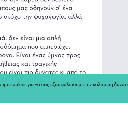
ιπους μας οδηγούν σ’ ένα
ο στόχο την ψυχαγωγία, αλλά
ά, δεν είναι μια απλή
οδόμημα που εμπεριέχει
ρονα. Είναι ένας ύμνος προς
λήθειας και τραγικής
υ είναι πιο δυνατές κι από το
δάκρυα, με τις καρικατούρες
ύμε cookies για να σας εξασφαλίσουμε την καλύτερη δυνατή
ι χιούμορ ο συγγραφέας.
Αφίσ