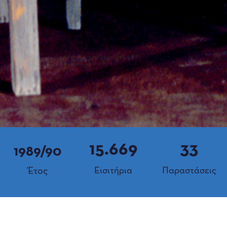
15.669
33
1989/90
Έτος
Εισιτήρια
Παραστάσεις