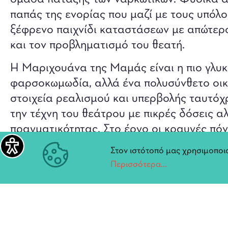
παπάς της ενορίας που μαζί με τους υπόλο
ξέφρενο παιχνίδι καταστάσεων με απώτερ
και τον προβληματισμό του θεατή.
Η Μαριχουάνα της Μαμάς είναι η πιο γλυκι
φαρσοκωμωδία, αλλά ένα πολυσύνθετο οικ
στοιχεία ρεαλισμού και υπερβολής ταυτόχ
την τέχνη του θεάτρου με πικρές δόσεις α
πραγματικότητας. Στο έργο οι κραυγές πόνο
κωμικό στοιχείο. Κι όμως γελάς, γελάς με 
Στον ιστότοπό μας χρησιμοποιο
των εξουσιών που δίνει με τόση δύναμη κα
Περισσότερα...