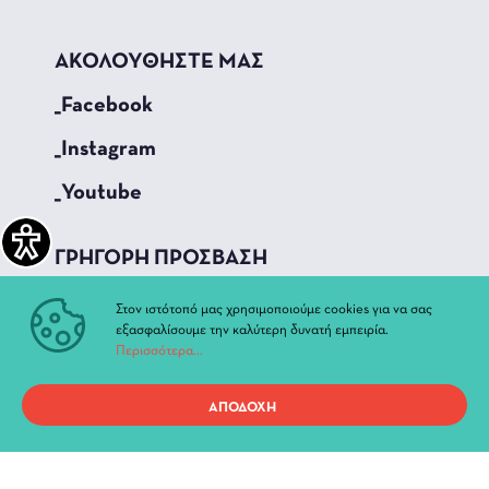
ΑΚΟΛΟΥΘΗΣΤΕ ΜΑΣ
_Facebook
_Instagram
_Youtube
ΓΡΗΓΟΡΗ ΠΡΟΣΒΑΣΗ
Τρέχουσες Παραστάσεις
Στον ιστότοπό μας χρησιμοποιούμε cookies για να σας
Αρχείο Παραστάσεων
εξασφαλίσουμε την καλύτερη δυνατή εμπειρία.
Περισσότερα...
Νέα & Ανακοινώσεις
Διοίκηση
ΑΠΟΔΟΧΗ
Ιστορία
Χώροι και Αίθουσες