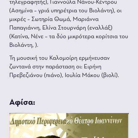
τηλεγραφητής), Γιαννούλα Νάνου-Κέντρου
(Ασημίνα – γριά υπηρέτρια του Βιολάντη), οι
μικρές – Σωτηρία Θωμά, Μαριάννα
Παπαγιάννη, Ελίνα Στουρνάρη (εναλλάξ)
(Κατίνα, Νένε – τα δύο μικρότερα κορίτσια του
Βιολάντη, ).
Τη μουσική του Καλομοίρη ερμήνευσαν
ζωντανά στην παράσταση οι: Ειρήνη
Πρεβεζιάνoυ (πιάνο), Ιουλία Μάκου (βιολί).
Αφίσα: