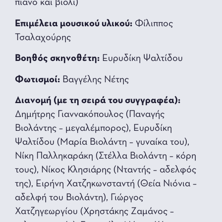
πιάνο και βιολί)
Επιμέλεια μουσικού υλικού:
Φίλιππoς
Τσαλαχούρης
Βοηθός σκηνοθέτη:
Ευρυδίκη Ψαλτίδου
Φωτισμοί:
Βαγγέλης Nέτης
Διανομή (με τη σειρά του συγγραφέα):
Δημήτρης Γιαννακόπουλος (Παναγής
Βιολάντης – μεγαλέμπορος), Ευρυδίκη
Ψαλτίδου (Μαρία Βιολάντη – γυναίκα του),
Νίκη Παλληκαράκη (Στέλλα Βιολάντη – κόρη
τους), Νίκος Κλησιάρης (Νταντής – αδελφός
της), Ειρήνη Χατζηκωνσταντή (Θεία Νιόνια –
αδελφή του Βιολάντη), Γιώργος
Χατζηγεωργίου (Χρηστάκης Ζαμάνος –