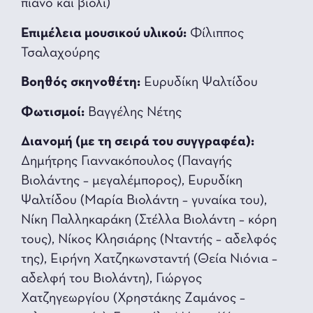
πιάνο και βιολί)
Επιμέλεια μουσικού υλικού:
Φίλιππoς
Τσαλαχούρης
Βοηθός σκηνοθέτη:
Ευρυδίκη Ψαλτίδου
Φωτισμοί:
Βαγγέλης Nέτης
Διανομή (με τη σειρά του συγγραφέα):
Δημήτρης Γιαννακόπουλος (Παναγής
Βιολάντης – μεγαλέμπορος), Ευρυδίκη
Ψαλτίδου (Μαρία Βιολάντη – γυναίκα του),
Νίκη Παλληκαράκη (Στέλλα Βιολάντη – κόρη
τους), Νίκος Κλησιάρης (Νταντής – αδελφός
της), Ειρήνη Χατζηκωνσταντή (Θεία Νιόνια –
αδελφή του Βιολάντη), Γιώργος
Χατζηγεωργίου (Χρηστάκης Ζαμάνος –