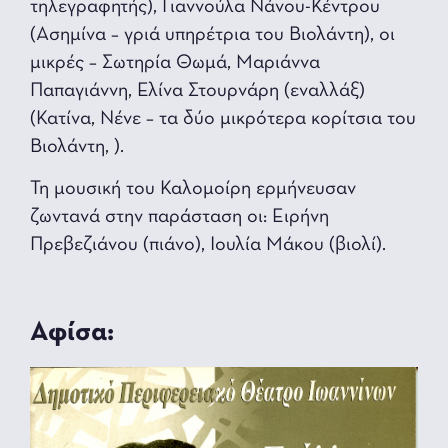
τηλεγραφητής), Γιαννούλα Νάνου-Κέντρου
(Ασημίνα – γριά υπηρέτρια του Βιολάντη), οι
μικρές – Σωτηρία Θωμά, Μαριάννα
Παπαγιάννη, Ελίνα Στουρνάρη (εναλλάξ)
(Κατίνα, Νένε – τα δύο μικρότερα κορίτσια του
Βιολάντη, ).
Τη μουσική του Καλομοίρη ερμήνευσαν
ζωντανά στην παράσταση οι: Ειρήνη
Πρεβεζιάνoυ (πιάνο), Ιουλία Μάκου (βιολί).
Αφίσα: