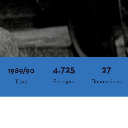
4.725
27
1989/90
Έτος
Εισιτήρια
Παραστάσεις