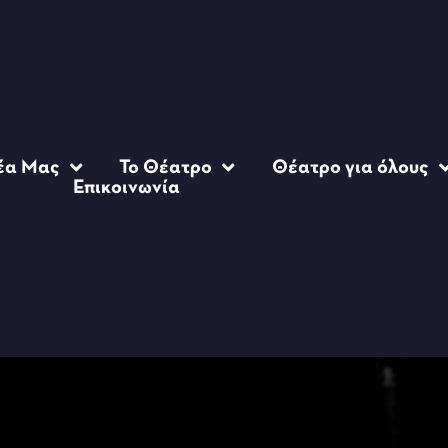
έα Μας
Το Θέατρο
Θέατρο για όλους
Επικοινωνία