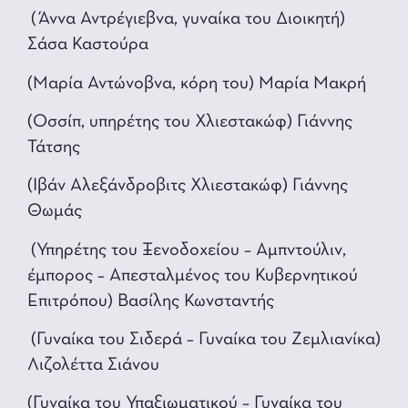
(Άννα Αντρέγιεβνα, γυναίκα του Διοικητή)
Σάσα Καστούρα
(Μαρία Αντώνοβνα, κόρη του) Μαρία Μακρή
(Οσσίπ, υπηρέτης του Χλιεστακώφ) Γιάννης
Τάτσης
(Ιβάν Αλεξάνδροβιτς Χλιεστακώφ) Γιάννης
Θωμάς
(Υπηρέτης του Ξενoδoxείoυ – Αμπντούλιν,
έμπορος – Απεσταλμένος του Κυβερνητικού
Επιτρόπου) Βασίλης Κωνσταντής
(Γυναίκα του Σιδερά – Γυναίκα του Ζεμλιανίκα)
Λιζολέττα Σιάνου
(Γυναίκα του Υπαξιωματικού – Γυναίκα του