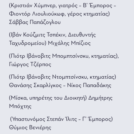
(Κριστιάν Χύμπνερ, γιατρός – Β’ Έμπορος –
Φιοντόρ Λιουλιούκωφ, γέρος κτηματίας)
Σάββας Παπάζογλου
(Ιβάν Κούζμιτς Τσπέκιν, Διευθυντής
Ταχυδρομείου) Μιχάλης Μπίζιος
(Πιότρ Ιβάνοβιτς Μπομπτσίνσκυ, κτηματίας),
Γιώργος Τζέρπος
(Πιότρ Ιβάνοβιτς Ντομπτσίνσκυ, κτηματίας)
Θανάσης Σκαρλίγκος – Νίκος Παπαδάκης
(Μίσκα, υπηρέτης του Διοικητή) Δημήτρης
Μπόχτης
(Υπαστυνόμος Στεπάν Ίλιτς – Γ’ Έμπoρoς)
Θύμιος Βενιέρης