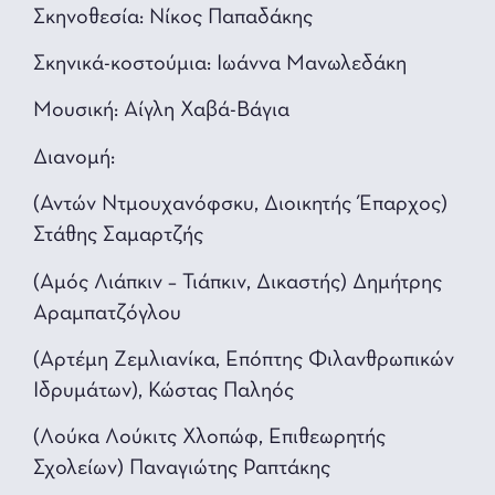
Σκηνοθεσία: Νίκος Παπαδάκης
Σκηνικά-κοστούμια: Ιωάννα Μανωλεδάκη
Μουσική: Αίγλη Χαβά-Βάγια
Διανομή:
(Αντών Ντμουχανόφσκυ, Διοικητής Έπαρχος)
Στάθης Σαμαρτζής
(Αμός Λιάπκιν – Τιάπκιν, Δικαστής) Δημήτρης
Αραμπατζόγλου
(Αρτέμη Ζεμλιανίκα, Επόπτης Φιλανθρωπικών
Ιδρυμάτων), Κώστας Παληός
(Λούκα Λούκιτς Χλοπώφ, Επιθεωρητής
Σχολείων) Παναγιώτης Ραπτάκης