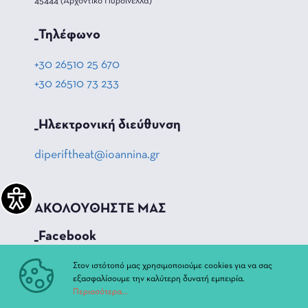
45444 (Αρχοντικό Πυρσινέλλα)
_Τηλέφωνο
+30 26510 25 670
+30 26510 73 233
_Hλεκτρονική διεύθυνση
diperiftheat@ioannina.gr
ΑΚΟΛΟΥΘΗΣΤΕ ΜΑΣ
_Facebook
_Instagram
Στον ιστότοπό μας χρησιμοποιούμε cookies για να σας
εξασφαλίσουμε την καλύτερη δυνατή εμπειρία.
_Youtube
Περισσότερα...