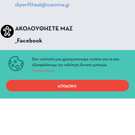
diperiftheat@ioannina.gr
ΑΚΟΛΟΥΘΗΣΤΕ ΜΑΣ
_Facebook
_Instagram
Στον ιστότοπό μας χρησιμοποιούμε cookies για να σας
_Youtube
εξασφαλίσουμε την καλύτερη δυνατή εμπειρία.
Περισσότερα...
ΓΡΗΓΟΡΗ ΠΡΟΣΒΑΣΗ
ΑΠΟΔΟΧΗ
Τρέχουσες Παραστάσεις
Αρχείο Παραστάσεων
Νέα & Ανακοινώσεις
Διοίκηση
Ιστορία
Χώροι και Αίθουσες